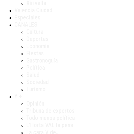
Xirivella
Valencia Ciudad
Especiales
CANALES
Cultura
Deportes
Economía
Fiestas
Gastronoguía
Política
Salud
Sociedad
Turismo
Y +
Opinión
Tribuna de expertos
Todo menos política
L’Horta VAL la pena
La cara V de…