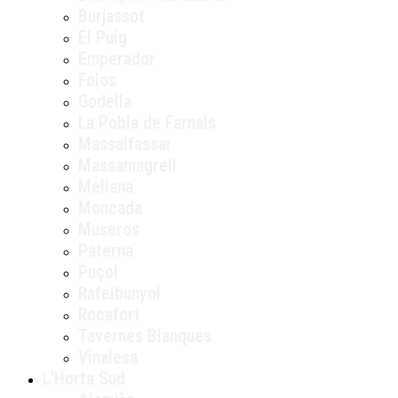
Burjassot
El Puig
Emperador
Foios
Godella
La Pobla de Farnals
Massalfassar
Massamagrell
Meliana
Moncada
Museros
Paterna
Puçol
Rafelbunyol
Rocafort
Tavernes Blanques
Vinalesa
L’Horta Sud