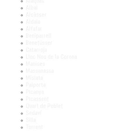
Alaquàs
Albal
Alcàsser
Aldaia
Alfafar
Beniparrell
Benetússer
Catarroja
Lloc Nou de la Corona
Manises
Massanassa
Mislata
Paiporta
Picanya
Picassent
Quart de Poblet
Sedaví
Silla
Torrent