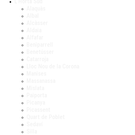
L’Horta Sud
Alaquàs
Albal
Alcàsser
Aldaia
Alfafar
Beniparrell
Benetússer
Catarroja
Lloc Nou de la Corona
Manises
Massanassa
Mislata
Paiporta
Picanya
Picassent
Quart de Poblet
Sedaví
Silla