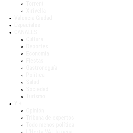
Torrent
Xirivella
Valencia Ciudad
Especiales
CANALES
Cultura
Deportes
Economía
Fiestas
Gastronoguía
Política
Salud
Sociedad
Turismo
Y +
Opinión
Tribuna de expertos
Todo menos política
L’Horta VAL la pena