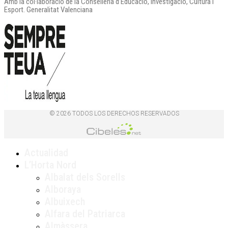
Amb la col·laboració de la Conselleria d’Educació, Investigació, Cultura i
Esport. Generalitat Valenciana
© 2026 TODOS LOS DERECHOS RESERVADOS
Actualidad
L’Horta Nord
Albalat dels Sorells
Alboraya
Albuixech
Alfara del Patriarca
Almàssera