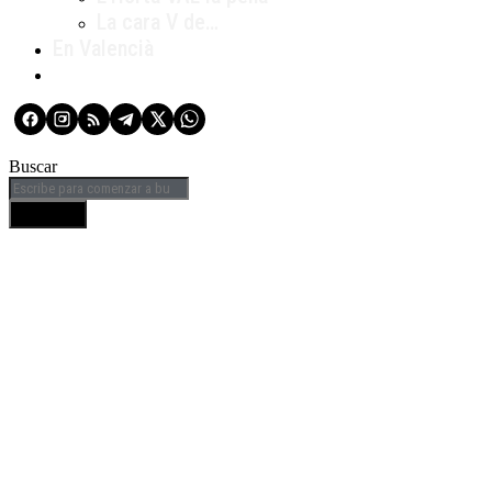
La cara V de…
En Valencià
Buscar
BUSCAR