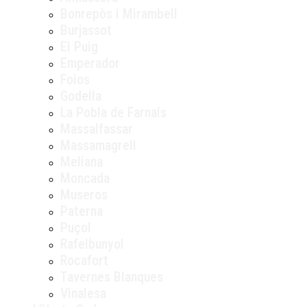
Bonrepòs i Mirambell
Burjassot
El Puig
Emperador
Foios
Godella
La Pobla de Farnals
Massalfassar
Massamagrell
Meliana
Moncada
Museros
Paterna
Puçol
Rafelbunyol
Rocafort
Tavernes Blanques
Vinalesa