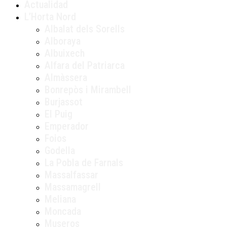
Actualidad
L’Horta Nord
Albalat dels Sorells
Alboraya
Albuixech
Alfara del Patriarca
Almàssera
Bonrepòs i Mirambell
Burjassot
El Puig
Emperador
Foios
Godella
La Pobla de Farnals
Massalfassar
Massamagrell
Meliana
Moncada
Museros