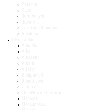
Paterna
Puçol
Rafelbunyol
Rocafort
Tavernes Blanques
Vinalesa
L’Horta Sud
Alaquàs
Albal
Alcàsser
Aldaia
Alfafar
Beniparrell
Benetússer
Catarroja
Lloc Nou de la Corona
Manises
Massanassa