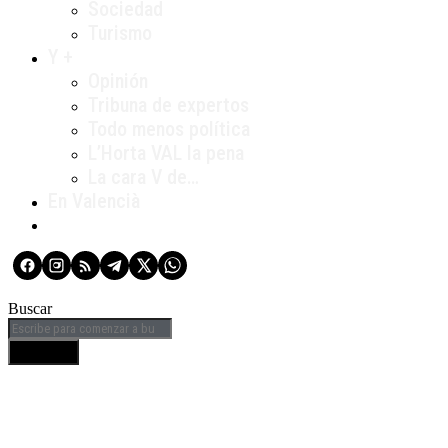
Sociedad
Turismo
Y +
Opinión
Tribuna de expertos
Todo menos política
L’Horta VAL la pena
La cara V de…
En Valencià
Buscar
BUSCAR