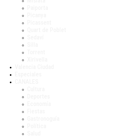
Mislata
Paiporta
Picanya
Picassent
Quart de Poblet
Sedaví
Silla
Torrent
Xirivella
Valencia Ciudad
Especiales
CANALES
Cultura
Deportes
Economía
Fiestas
Gastronoguía
Política
Salud