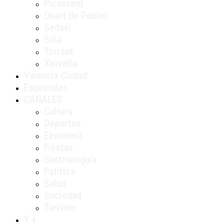
Picassent
Quart de Poblet
Sedaví
Silla
Torrent
Xirivella
Valencia Ciudad
Especiales
CANALES
Cultura
Deportes
Economía
Fiestas
Gastronoguía
Política
Salud
Sociedad
Turismo
Y +