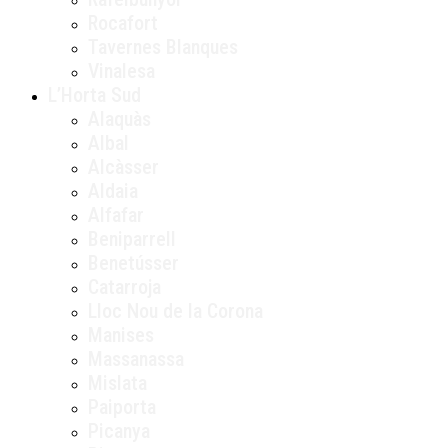
Rocafort
Tavernes Blanques
Vinalesa
L’Horta Sud
Alaquàs
Albal
Alcàsser
Aldaia
Alfafar
Beniparrell
Benetússer
Catarroja
Lloc Nou de la Corona
Manises
Massanassa
Mislata
Paiporta
Picanya