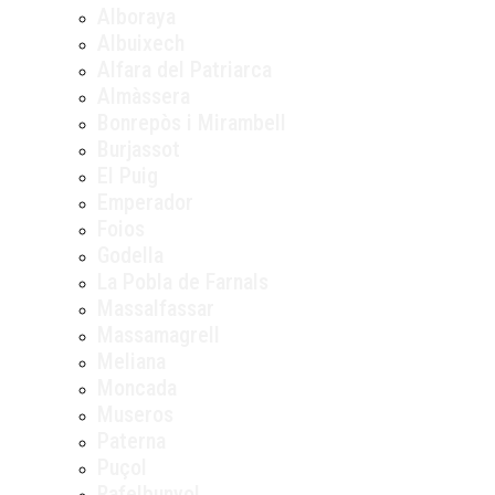
Alboraya
Albuixech
Alfara del Patriarca
Almàssera
Bonrepòs i Mirambell
Burjassot
El Puig
Emperador
Foios
Godella
La Pobla de Farnals
Massalfassar
Massamagrell
Meliana
Moncada
Museros
Paterna
Puçol
Rafelbunyol