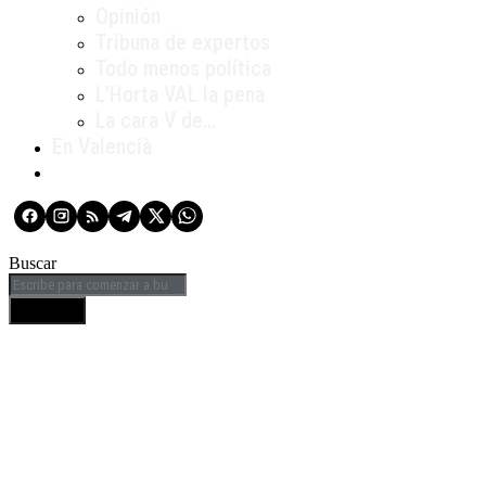
Opinión
Tribuna de expertos
Todo menos política
L’Horta VAL la pena
La cara V de…
En Valencià
Buscar
BUSCAR