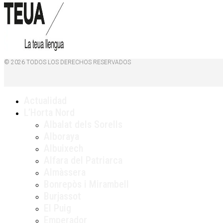
© 2026 TODOS LOS DERECHOS RESERVADOS
Actualidad
L’Horta Nord
Albalat dels Sorells
Alboraya
Albuixech
Alfara del Patriarca
Almàssera
Bonrepòs i Mirambell
Burjassot
El Puig
Emperador