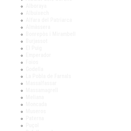
Alboraya
Albuixech
Alfara del Patriarca
Almàssera
Bonrepòs i Mirambell
Burjassot
El Puig
Emperador
Foios
Godella
La Pobla de Farnals
Massalfassar
Massamagrell
Meliana
Moncada
Museros
Paterna
Puçol