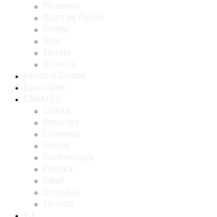
Picassent
Quart de Poblet
Sedaví
Silla
Torrent
Xirivella
Valencia Ciudad
Especiales
CANALES
Cultura
Deportes
Economía
Fiestas
Gastronoguía
Política
Salud
Sociedad
Turismo
Y +