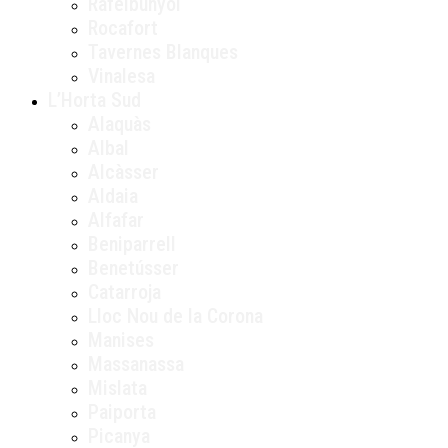
Rafelbunyol
Rocafort
Tavernes Blanques
Vinalesa
L’Horta Sud
Alaquàs
Albal
Alcàsser
Aldaia
Alfafar
Beniparrell
Benetússer
Catarroja
Lloc Nou de la Corona
Manises
Massanassa
Mislata
Paiporta
Picanya