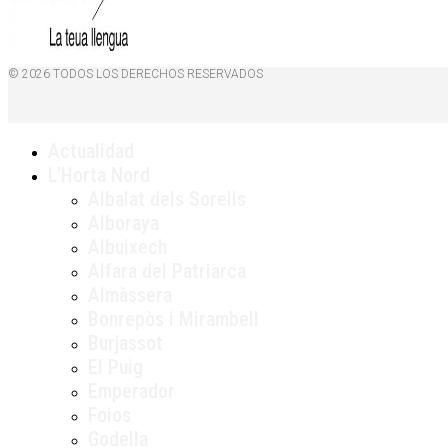
© 2026 TODOS LOS DERECHOS RESERVADOS
Actualidad
L’Horta Nord
Albalat dels Sorells
Alboraya
Albuixech
Alfara del Patriarca
Almàssera
Bonrepòs i Mirambell
Burjassot
El Puig
Emperador
Foios
Godella