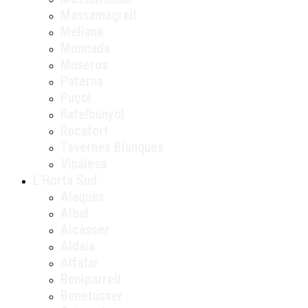
Massamagrell
Meliana
Moncada
Museros
Paterna
Puçol
Rafelbunyol
Rocafort
Tavernes Blanques
Vinalesa
L’Horta Sud
Alaquàs
Albal
Alcàsser
Aldaia
Alfafar
Beniparrell
Benetússer