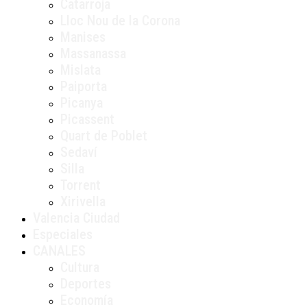
Catarroja
Lloc Nou de la Corona
Manises
Massanassa
Mislata
Paiporta
Picanya
Picassent
Quart de Poblet
Sedaví
Silla
Torrent
Xirivella
Valencia Ciudad
Especiales
CANALES
Cultura
Deportes
Economía