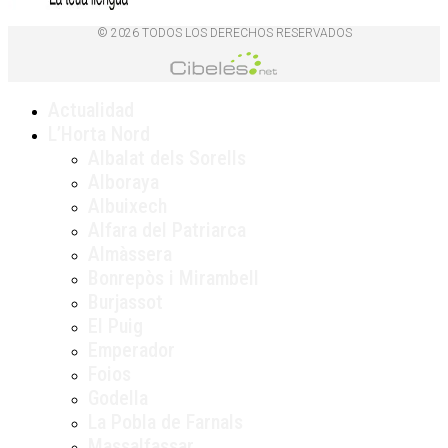
© 2026 TODOS LOS DERECHOS RESERVADOS
Actualidad
L’Horta Nord
Albalat dels Sorells
Alboraya
Albuixech
Alfara del Patriarca
Almàssera
Bonrepòs i Mirambell
Burjassot
El Puig
Emperador
Foios
Godella
La Pobla de Farnals
Massalfassar