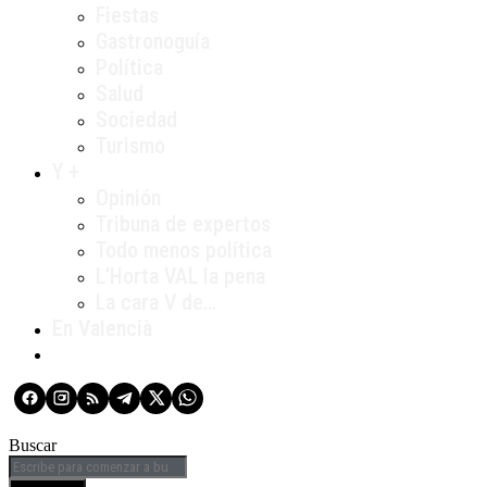
Fiestas
Gastronoguía
Política
Salud
Sociedad
Turismo
Y +
Opinión
Tribuna de expertos
Todo menos política
L’Horta VAL la pena
La cara V de…
En Valencià
Buscar