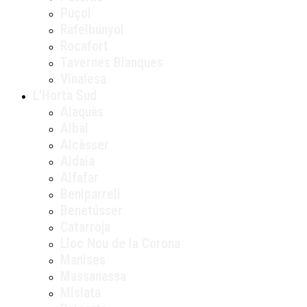
Puçol
Rafelbunyol
Rocafort
Tavernes Blanques
Vinalesa
L’Horta Sud
Alaquàs
Albal
Alcàsser
Aldaia
Alfafar
Beniparrell
Benetússer
Catarroja
Lloc Nou de la Corona
Manises
Massanassa
Mislata