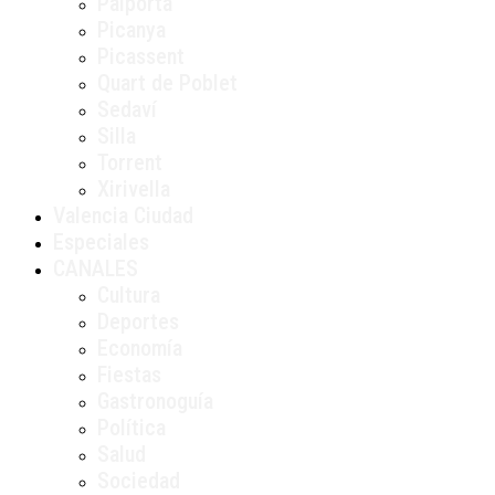
Paiporta
Picanya
Picassent
Quart de Poblet
Sedaví
Silla
Torrent
Xirivella
Valencia Ciudad
Especiales
CANALES
Cultura
Deportes
Economía
Fiestas
Gastronoguía
Política
Salud
Sociedad