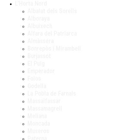
L’Horta Nord
Albalat dels Sorells
Alboraya
Albuixech
Alfara del Patriarca
Almàssera
Bonrepòs i Mirambell
Burjassot
El Puig
Emperador
Foios
Godella
La Pobla de Farnals
Massalfassar
Massamagrell
Meliana
Moncada
Museros
Paterna