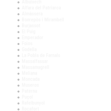
Albuixech
Alfara del Patriarca
Almàssera
Bonrepòs i Mirambell
Burjassot
El Puig
Emperador
Foios
Godella
La Pobla de Farnals
Massalfassar
Massamagrell
Meliana
Moncada
Museros
Paterna
Puçol
Rafelbunyol
Rocafort