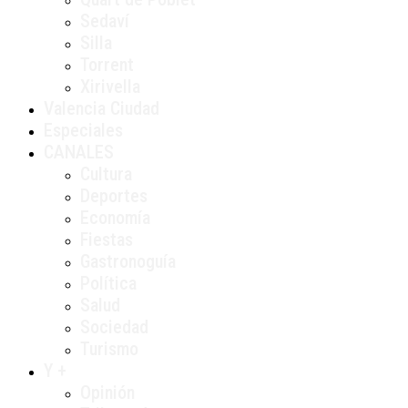
Sedaví
Silla
Torrent
Xirivella
Valencia Ciudad
Especiales
CANALES
Cultura
Deportes
Economía
Fiestas
Gastronoguía
Política
Salud
Sociedad
Turismo
Y +
Opinión