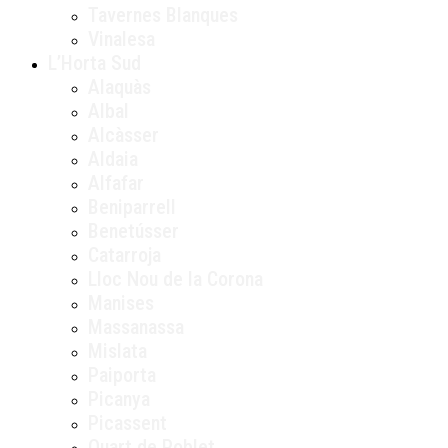
Tavernes Blanques
Vinalesa
L’Horta Sud
Alaquàs
Albal
Alcàsser
Aldaia
Alfafar
Beniparrell
Benetússer
Catarroja
Lloc Nou de la Corona
Manises
Massanassa
Mislata
Paiporta
Picanya
Picassent
Quart de Poblet