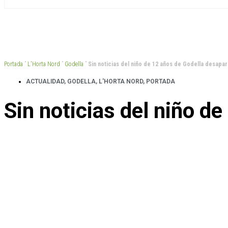
Portada
”
L'Horta Nord
”
Godella
”
Sin noticias del niño de 12 años de Godella desapa
ACTUALIDAD
,
GODELLA
,
L'HORTA NORD
,
PORTADA
Sin noticias del niño d