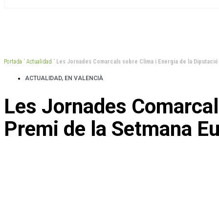
Portada
”
Actualidad
”
Les Jornades Comarcals sobre Clima i Energia de la Diputació 
ACTUALIDAD
,
EN VALENCIÀ
Les Jornades Comarcals 
Premi de la Setmana Eu