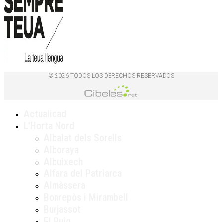
© 2026 TODOS LOS DERECHOS RESERVADOS
Actualidad
L’Horta Nord
Albalat dels Sorells
Alboraya
Albuixech
Alfara del Patriarca
Almàssera
Bonrepòs i Mirambell
Burjassot
El Puig