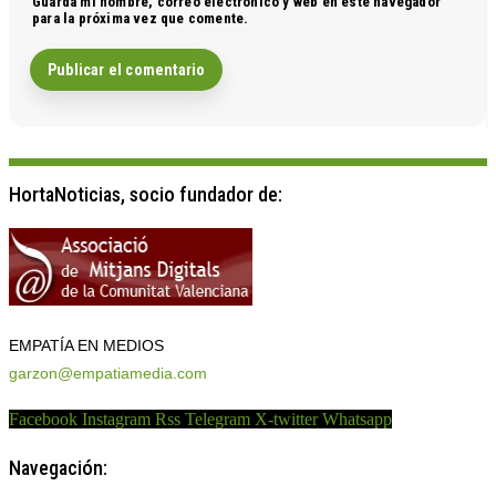
Guarda mi nombre, correo electrónico y web en este navegador
para la próxima vez que comente.
HortaNoticias, socio fundador de:
EMPATÍA EN MEDIOS
garzon@empatiamedia.com
Facebook
Instagram
Rss
Telegram
X-twitter
Whatsapp
Navegación: