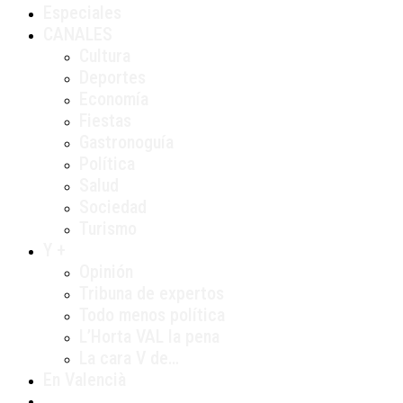
Especiales
CANALES
Cultura
Deportes
Economía
Fiestas
Gastronoguía
Política
Salud
Sociedad
Turismo
Y +
Opinión
Tribuna de expertos
Todo menos política
L’Horta VAL la pena
La cara V de…
En Valencià