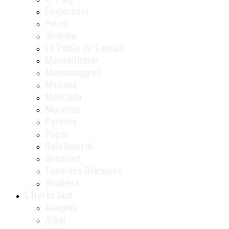
Emperador
Foios
Godella
La Pobla de Farnals
Massalfassar
Massamagrell
Meliana
Moncada
Museros
Paterna
Puçol
Rafelbunyol
Rocafort
Tavernes Blanques
Vinalesa
L’Horta Sud
Alaquàs
Albal