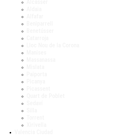
Alcàsser
Aldaia
Alfafar
Beniparrell
Benetússer
Catarroja
Lloc Nou de la Corona
Manises
Massanassa
Mislata
Paiporta
Picanya
Picassent
Quart de Poblet
Sedaví
Silla
Torrent
Xirivella
Valencia Ciudad