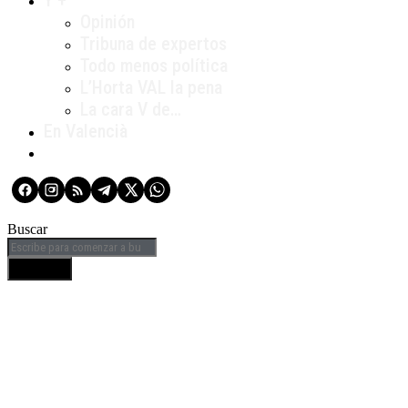
Y +
Opinión
Tribuna de expertos
Todo menos política
L’Horta VAL la pena
La cara V de…
En Valencià
Buscar
BUSCAR