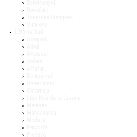
Rafelbunyol
Rocafort
Tavernes Blanques
Vinalesa
L’Horta Sud
Alaquàs
Albal
Alcàsser
Aldaia
Alfafar
Beniparrell
Benetússer
Catarroja
Lloc Nou de la Corona
Manises
Massanassa
Mislata
Paiporta
Picanya