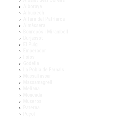
Albalat dels Sorells
Alboraya
Albuixech
Alfara del Patriarca
Almàssera
Bonrepòs i Mirambell
Burjassot
El Puig
Emperador
Foios
Godella
La Pobla de Farnals
Massalfassar
Massamagrell
Meliana
Moncada
Museros
Paterna
Puçol