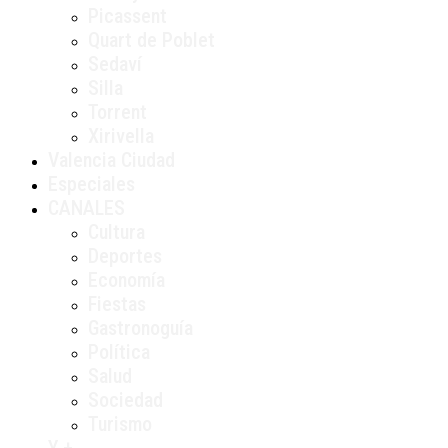
Picassent
Quart de Poblet
Sedaví
Silla
Torrent
Xirivella
Valencia Ciudad
Especiales
CANALES
Cultura
Deportes
Economía
Fiestas
Gastronoguía
Política
Salud
Sociedad
Turismo