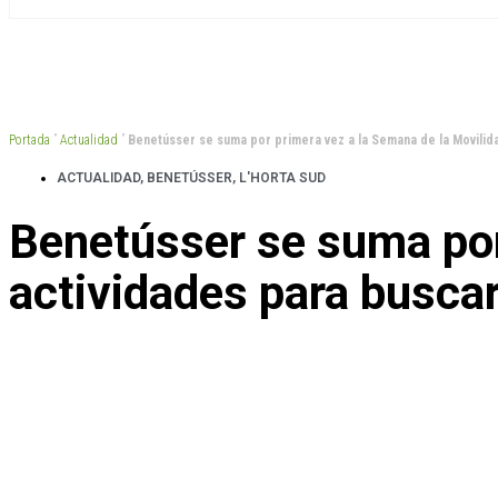
Portada
”
Actualidad
”
Benetússer se suma por primera vez a la Semana de la Movilida
ACTUALIDAD
,
BENETÚSSER
,
L'HORTA SUD
Benetússer se suma por
actividades para buscar