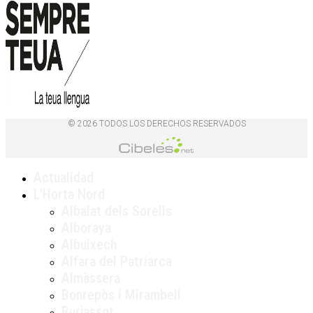
© 2026 TODOS LOS DERECHOS RESERVADOS
Actualidad
L’Horta Nord
Albalat dels Sorells
Alboraya
Albuixech
Alfara del Patriarca
Almàssera
Bonrepòs i Mirambell
Burjassot