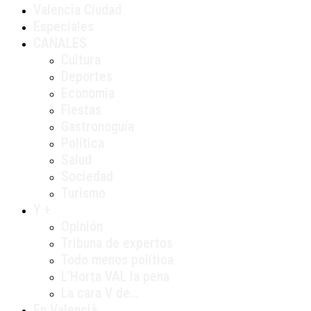
Valencia Ciudad
Especiales
CANALES
Cultura
Deportes
Economía
Fiestas
Gastronoguía
Política
Salud
Sociedad
Turismo
Y +
Opinión
Tribuna de expertos
Todo menos política
L’Horta VAL la pena
La cara V de…
En Valencià