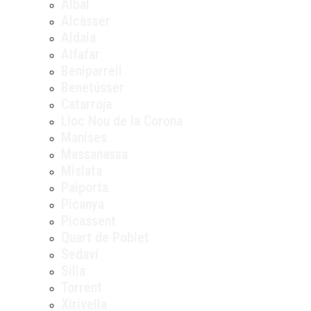
Albal
Alcàsser
Aldaia
Alfafar
Beniparrell
Benetússer
Catarroja
Lloc Nou de la Corona
Manises
Massanassa
Mislata
Paiporta
Picanya
Picassent
Quart de Poblet
Sedaví
Silla
Torrent
Xirivella