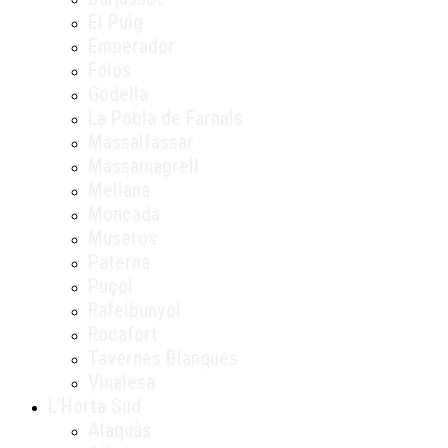
El Puig
Emperador
Foios
Godella
La Pobla de Farnals
Massalfassar
Massamagrell
Meliana
Moncada
Museros
Paterna
Puçol
Rafelbunyol
Rocafort
Tavernes Blanques
Vinalesa
L’Horta Sud
Alaquàs