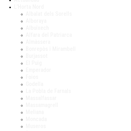
L’Horta Nord
Albalat dels Sorells
Alboraya
Albuixech
Alfara del Patriarca
Almàssera
Bonrepòs i Mirambell
Burjassot
El Puig
Emperador
Foios
Godella
La Pobla de Farnals
Massalfassar
Massamagrell
Meliana
Moncada
Museros