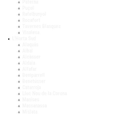
Paterna
Puçol
Rafelbunyol
Rocafort
Tavernes Blanques
Vinalesa
L’Horta Sud
Alaquàs
Albal
Alcàsser
Aldaia
Alfafar
Beniparrell
Benetússer
Catarroja
Lloc Nou de la Corona
Manises
Massanassa
Mislata