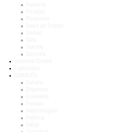
Paiporta
Picanya
Picassent
Quart de Poblet
Sedaví
Silla
Torrent
Xirivella
Valencia Ciudad
Especiales
CANALES
Cultura
Deportes
Economía
Fiestas
Gastronoguía
Política
Salud
Sociedad