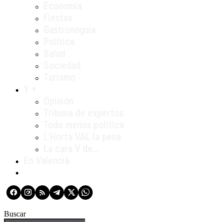
Economía
Fiestas
Gastronoguía
Política
Salud
Sociedad
Turismo
Y +
Opinión
Tribuna de expertos
Todo menos política
L’Horta VAL la pena
La cara V de…
En Valencià
Buscar