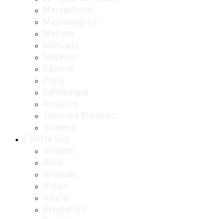
Massalfassar
Massamagrell
Meliana
Moncada
Museros
Paterna
Puçol
Rafelbunyol
Rocafort
Tavernes Blanques
Vinalesa
L’Horta Sud
Alaquàs
Albal
Alcàsser
Aldaia
Alfafar
Beniparrell