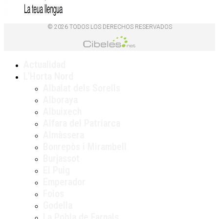
© 2026 TODOS LOS DERECHOS RESERVADOS
Actualidad
L’Horta Nord
Albalat dels Sorells
Alboraya
Albuixech
Alfara del Patriarca
Almàssera
Bonrepòs i Mirambell
Burjassot
El Puig
Emperador
Foios
Godella
La Pobla de Farnals