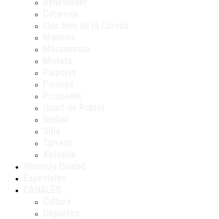
Benetússer
Catarroja
Lloc Nou de la Corona
Manises
Massanassa
Mislata
Paiporta
Picanya
Picassent
Quart de Poblet
Sedaví
Silla
Torrent
Xirivella
Valencia Ciudad
Especiales
CANALES
Cultura
Deportes