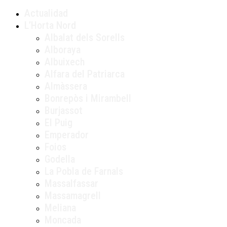
Actualidad
L’Horta Nord
Albalat dels Sorells
Alboraya
Albuixech
Alfara del Patriarca
Almàssera
Bonrepòs i Mirambell
Burjassot
El Puig
Emperador
Foios
Godella
La Pobla de Farnals
Massalfassar
Massamagrell
Meliana
Moncada