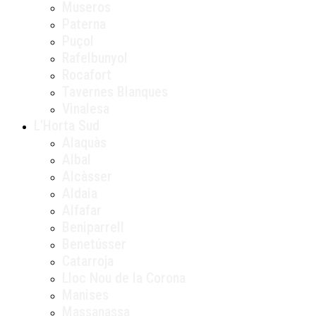
Museros
Paterna
Puçol
Rafelbunyol
Rocafort
Tavernes Blanques
Vinalesa
L’Horta Sud
Alaquàs
Albal
Alcàsser
Aldaia
Alfafar
Beniparrell
Benetússer
Catarroja
Lloc Nou de la Corona
Manises
Massanassa