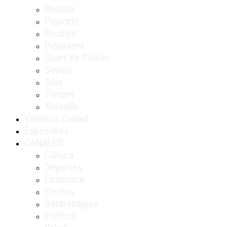
Mislata
Paiporta
Picanya
Picassent
Quart de Poblet
Sedaví
Silla
Torrent
Xirivella
Valencia Ciudad
Especiales
CANALES
Cultura
Deportes
Economía
Fiestas
Gastronoguía
Política