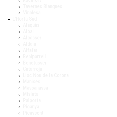
Tavernes Blanques
Vinalesa
L’Horta Sud
Alaquàs
Albal
Alcàsser
Aldaia
Alfafar
Beniparrell
Benetússer
Catarroja
Lloc Nou de la Corona
Manises
Massanassa
Mislata
Paiporta
Picanya
Picassent