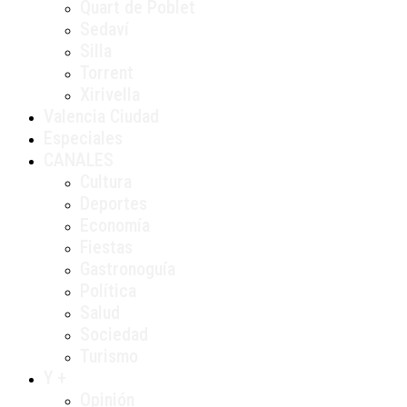
Quart de Poblet
Sedaví
Silla
Torrent
Xirivella
Valencia Ciudad
Especiales
CANALES
Cultura
Deportes
Economía
Fiestas
Gastronoguía
Política
Salud
Sociedad
Turismo
Y +
Opinión