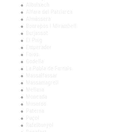
Albuixech
Alfara del Patriarca
Almàssera
Bonrepòs i Mirambell
Burjassot
El Puig
Emperador
Foios
Godella
La Pobla de Farnals
Massalfassar
Massamagrell
Meliana
Moncada
Museros
Paterna
Puçol
Rafelbunyol
Rocafort