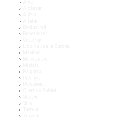
Albal
Alcàsser
Aldaia
Alfafar
Beniparrell
Benetússer
Catarroja
Lloc Nou de la Corona
Manises
Massanassa
Mislata
Paiporta
Picanya
Picassent
Quart de Poblet
Sedaví
Silla
Torrent
Xirivella