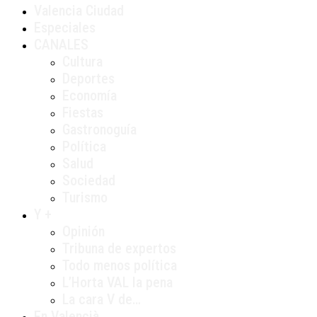
Valencia Ciudad
Especiales
CANALES
Cultura
Deportes
Economía
Fiestas
Gastronoguía
Política
Salud
Sociedad
Turismo
Y +
Opinión
Tribuna de expertos
Todo menos política
L’Horta VAL la pena
La cara V de…
En Valencià