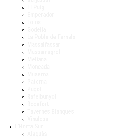
El Puig
Emperador
Foios
Godella
La Pobla de Farnals
Massalfassar
Massamagrell
Meliana
Moncada
Museros
Paterna
Puçol
Rafelbunyol
Rocafort
Tavernes Blanques
Vinalesa
L’Horta Sud
Alaquàs