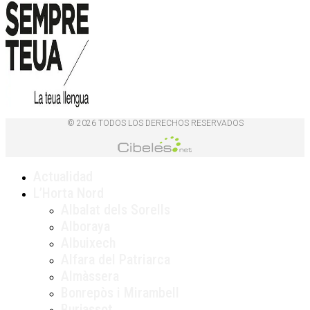
© 2026 TODOS LOS DERECHOS RESERVADOS
Actualidad
L’Horta Nord
Albalat dels Sorells
Alboraya
Albuixech
Alfara del Patriarca
Almàssera
Bonrepòs i Mirambell
Burjassot