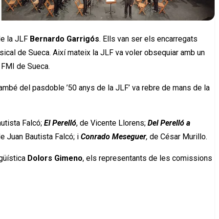
de la JLF
Bernardo Garrigós
. Ells van ser els encarregats
sical de Sueca. Així mateix la JLF va voler obsequiar amb un
a FMI de Sueca.
 i també del pasdoble ’50 anys de la JLF’ va rebre de mans de la
autista Falcó;
El Perelló
, de Vicente Llorens;
Del Perelló a
de Juan Bautista Falcó; i
Conrado Meseguer
,
de César Murillo.
ngüística
Dolors Gimeno
, els representants de les comissions