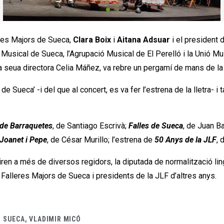
eres Majors de Sueca,
Clara Boix
i
Aitana Adsuar
i el president 
usical de Sueca, l’Agrupació Musical de El Perelló i la Unió Mu
 la seua directora Celia Máñez, va rebre un pergamí de mans de l
de Sueca’ -i del que al concert, es va fer l’estrena de la lletra-
de Barraquetes
, de Santiago Escrivà;
Falles de Sueca
, de Juan B
Joanet i Pepe
, de César Murillo; l’estrena de
50 Anys de la JLF
, 
stiren a més de diversos regidors, la diputada de normalització li
 Falleres Majors de Sueca i presidents de la JLF d’altres anys.
,
SUECA
,
VLADIMIR MICÓ