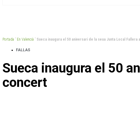
Portada
”
En Valencià
”
Sueca inaugura el 50 aniversari de la seua Junta Local Fallera
FALLAS
Sueca inaugura el 50 an
concert