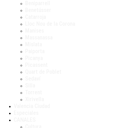
Beniparrell
Benetússer
Catarroja
Lloc Nou de la Corona
Manises
Massanassa
Mislata
Paiporta
Picanya
Picassent
Quart de Poblet
Sedaví
Silla
Torrent
Xirivella
Valencia Ciudad
Especiales
CANALES
Cultura