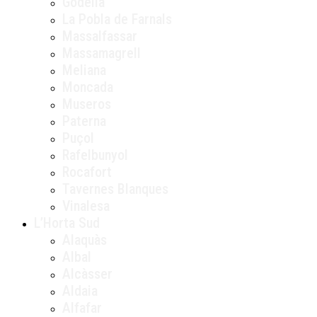
Godella
La Pobla de Farnals
Massalfassar
Massamagrell
Meliana
Moncada
Museros
Paterna
Puçol
Rafelbunyol
Rocafort
Tavernes Blanques
Vinalesa
L’Horta Sud
Alaquàs
Albal
Alcàsser
Aldaia
Alfafar