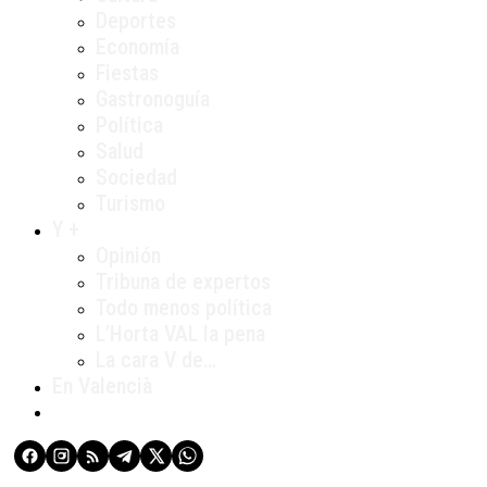
Deportes
Economía
Fiestas
Gastronoguía
Política
Salud
Sociedad
Turismo
Y +
Opinión
Tribuna de expertos
Todo menos política
L’Horta VAL la pena
La cara V de…
En Valencià