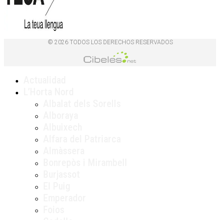
© 2026 TODOS LOS DERECHOS RESERVADOS
Actualidad
L’Horta Nord
Albalat dels Sorells
Alboraya
Albuixech
Alfara del Patriarca
Almàssera
Bonrepòs i Mirambell
Burjassot
El Puig
Emperador
Foios