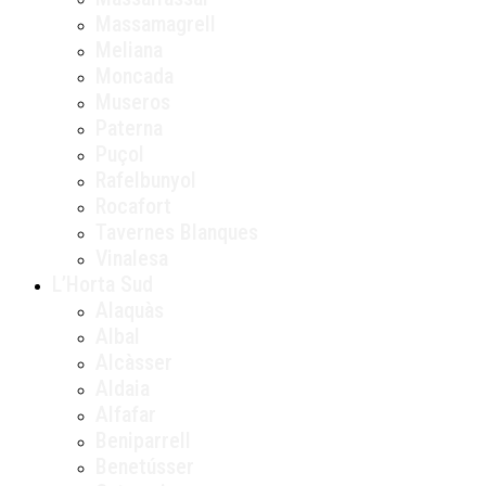
Massamagrell
Meliana
Moncada
Museros
Paterna
Puçol
Rafelbunyol
Rocafort
Tavernes Blanques
Vinalesa
L’Horta Sud
Alaquàs
Albal
Alcàsser
Aldaia
Alfafar
Beniparrell
Benetússer