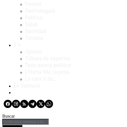
Fiestas
Gastronoguía
Política
Salud
Sociedad
Turismo
Y +
Opinión
Tribuna de expertos
Todo menos política
L’Horta VAL la pena
La cara V de…
En Valencià
Buscar