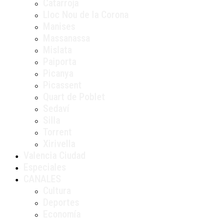
Catarroja
Lloc Nou de la Corona
Manises
Massanassa
Mislata
Paiporta
Picanya
Picassent
Quart de Poblet
Sedaví
Silla
Torrent
Xirivella
Valencia Ciudad
Especiales
CANALES
Cultura
Deportes
Economía