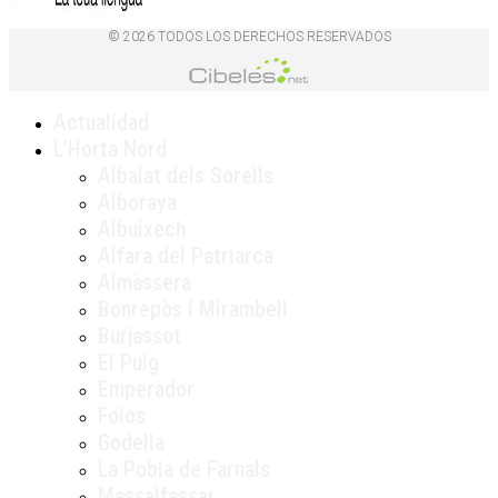
© 2026 TODOS LOS DERECHOS RESERVADOS
Actualidad
L’Horta Nord
Albalat dels Sorells
Alboraya
Albuixech
Alfara del Patriarca
Almàssera
Bonrepòs i Mirambell
Burjassot
El Puig
Emperador
Foios
Godella
La Pobla de Farnals
Massalfassar