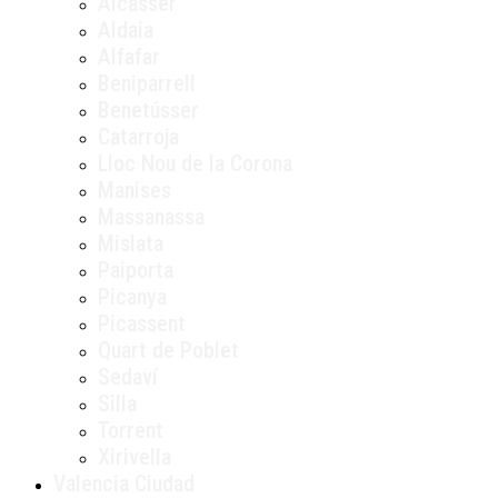
Alcàsser
Aldaia
Alfafar
Beniparrell
Benetússer
Catarroja
Lloc Nou de la Corona
Manises
Massanassa
Mislata
Paiporta
Picanya
Picassent
Quart de Poblet
Sedaví
Silla
Torrent
Xirivella
Valencia Ciudad