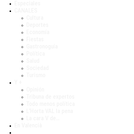
Especiales
CANALES
Cultura
Deportes
Economía
Fiestas
Gastronoguía
Política
Salud
Sociedad
Turismo
Y +
Opinión
Tribuna de expertos
Todo menos política
L’Horta VAL la pena
La cara V de…
En Valencià