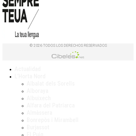
© 2026 TODOS LOS DERECHOS RESERVADOS
Actualidad
L’Horta Nord
Albalat dels Sorells
Alboraya
Albuixech
Alfara del Patriarca
Almàssera
Bonrepòs i Mirambell
Burjassot
El Puig