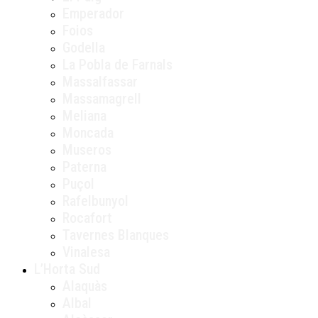
Emperador
Foios
Godella
La Pobla de Farnals
Massalfassar
Massamagrell
Meliana
Moncada
Museros
Paterna
Puçol
Rafelbunyol
Rocafort
Tavernes Blanques
Vinalesa
L’Horta Sud
Alaquàs
Albal