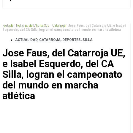
Portada
”
Noticias de L'horta Sud
”
Catarroja
”
Jose Faus, del Catarroja UE, e Isabel
Esquerdo, del CA Silla, logran el campeonato del mundo en marcha atlética
ACTUALIDAD
,
CATARROJA
,
DEPORTES
,
SILLA
Jose Faus, del Catarroja UE,
e Isabel Esquerdo, del CA
Silla, logran el campeonato
del mundo en marcha
atlética