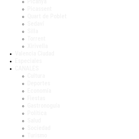
Picanya
Picassent
Quart de Poblet
Sedaví
Silla
Torrent
Xirivella
Valencia Ciudad
Especiales
CANALES
Cultura
Deportes
Economía
Fiestas
Gastronoguía
Política
Salud
Sociedad
Turismo