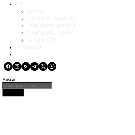
Y +
Opinión
Tribuna de expertos
Todo menos política
L’Horta VAL la pena
La cara V de…
En Valencià
Buscar
BUSCAR