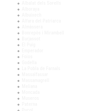
Albalat dels Sorells
Alboraya
Albuixech
Alfara del Patriarca
Almàssera
Bonrepòs i Mirambell
Burjassot
El Puig
Emperador
Foios
Godella
La Pobla de Farnals
Massalfassar
Massamagrell
Meliana
Moncada
Museros
Paterna
Puçol