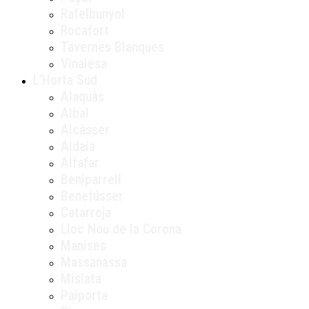
Rafelbunyol
Rocafort
Tavernes Blanques
Vinalesa
L’Horta Sud
Alaquàs
Albal
Alcàsser
Aldaia
Alfafar
Beniparrell
Benetússer
Catarroja
Lloc Nou de la Corona
Manises
Massanassa
Mislata
Paiporta