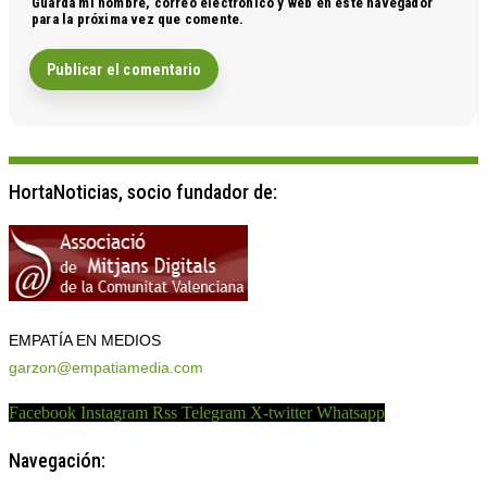
Guarda mi nombre, correo electrónico y web en este navegador
para la próxima vez que comente.
HortaNoticias, socio fundador de:
EMPATÍA EN MEDIOS
garzon@empatiamedia.com
Facebook
Instagram
Rss
Telegram
X-twitter
Whatsapp
Navegación: