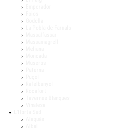
Emperador
Foios
Godella
La Pobla de Farnals
Massalfassar
Massamagrell
Meliana
Moncada
Museros
Paterna
Puçol
Rafelbunyol
Rocafort
Tavernes Blanques
Vinalesa
L’Horta Sud
Alaquàs
Albal