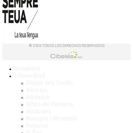
© 2026 TODOS LOS DERECHOS RESERVADOS
Actualidad
L’Horta Nord
Albalat dels Sorells
Alboraya
Albuixech
Alfara del Patriarca
Almàssera
Bonrepòs i Mirambell
Burjassot
El Puig