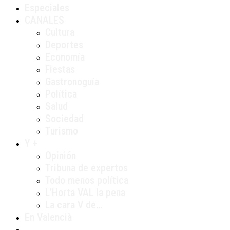
Especiales
CANALES
Cultura
Deportes
Economía
Fiestas
Gastronoguía
Política
Salud
Sociedad
Turismo
Y +
Opinión
Tribuna de expertos
Todo menos política
L’Horta VAL la pena
La cara V de…
En Valencià