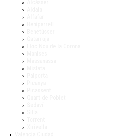
Alcàsser
Aldaia
Alfafar
Beniparrell
Benetússer
Catarroja
Lloc Nou de la Corona
Manises
Massanassa
Mislata
Paiporta
Picanya
Picassent
Quart de Poblet
Sedaví
Silla
Torrent
Xirivella
Valencia Ciudad