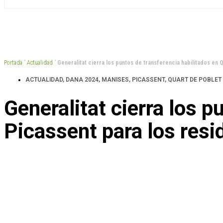
Portada
”
Actualidad
”
Generalitat cierra los puntos de transferencia habilitados en 
ACTUALIDAD
,
DANA 2024
,
MANISES
,
PICASSENT
,
QUART DE POBLET
Generalitat cierra los p
Picassent para los res