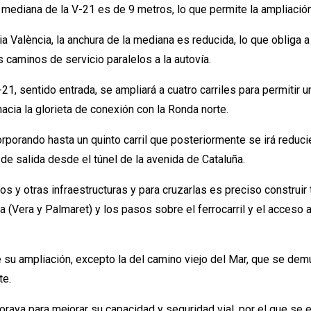
 mediana de la V-21 es de 9 metros, lo que permite la ampliación d
València, la anchura de la mediana es reducida, lo que obliga a am
caminos de servicio paralelos a la autovía.
21, sentido entrada, se ampliará a cuatro carriles para permitir u
 hacia la glorieta de conexión con la Ronda norte.
rporando hasta un quinto carril que posteriormente se irá reducien
e salida desde el túnel de la avenida de Cataluña.
os y otras infraestructuras y para cruzarlas es preciso construir
(Vera y Palmaret) y los pasos sobre el ferrocarril y el acceso 
su ampliación, excepto la del camino viejo del Mar, que se demue
te.
raya para mejorar su capacidad y seguridad vial, por el que se 