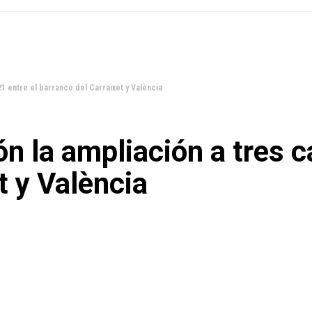
21 entre el barranco del Carraixet y València
n la ampliación a tres ca
t y València