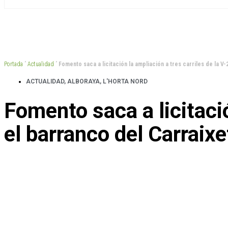
Portada
”
Actualidad
”
Fomento saca a licitación la ampliación a tres carriles de la V-
ACTUALIDAD
,
ALBORAYA
,
L'HORTA NORD
Fomento saca a licitació
el barranco del Carraixe