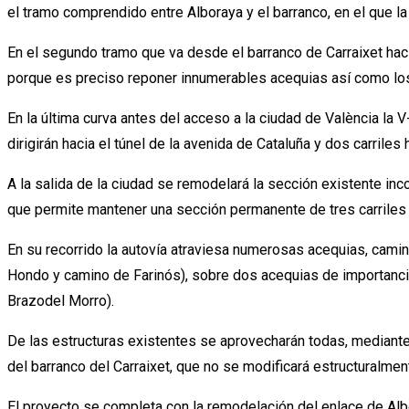
el tramo comprendido entre Alboraya y el barranco, en el que la
En el segundo tramo que va desde el barranco de Carraixet hacia 
porque es preciso reponer innumerables acequias así como los 
En la última curva antes del acceso a la ciudad de València la V-
dirigirán hacia el túnel de la avenida de Cataluña y dos carriles
A la salida de la ciudad se remodelará la sección existente inco
que permite mantener una sección permanente de tres carriles d
En su recorrido la autovía atraviesa numerosas acequias, camin
Hondo y camino de Farinós), sobre dos acequias de importancia 
Brazodel Morro).
De las estructuras existentes se aprovecharán todas, mediante 
del barranco del Carraixet, que no se modificará estructuralmen
El proyecto se completa con la remodelación del enlace de Albo