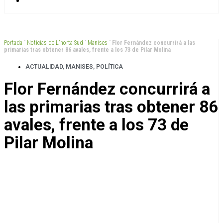
Portada
”
Noticias de L'horta Sud
”
Manises
”
Flor Fernández concurrirá a las
primarias tras obtener 86 avales, frente a los 73 de Pilar Molina
ACTUALIDAD
,
MANISES
,
POLÍTICA
Flor Fernández concurrirá a
las primarias tras obtener 86
avales, frente a los 73 de
Pilar Molina