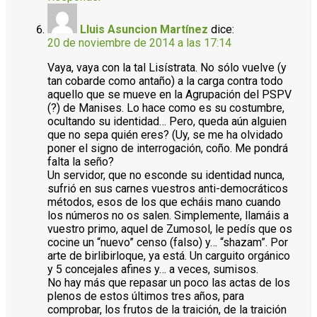
Lluis Asuncion Martínez
dice:
20 de noviembre de 2014 a las 17:14
Vaya, vaya con la tal Lisístrata. No sólo vuelve (y
tan cobarde como antaño) a la carga contra todo
aquello que se mueve en la Agrupación del PSPV
(?) de Manises. Lo hace como es su costumbre,
ocultando su identidad… Pero, queda aún alguien
que no sepa quién eres? (Uy, se me ha olvidado
poner el signo de interrogación, coño. Me pondrá
falta la seño?
Un servidor, que no esconde su identidad nunca,
sufrió en sus carnes vuestros anti-democráticos
métodos, esos de los que echáis mano cuando
los números no os salen. Simplemente, llamáis a
vuestro primo, aquel de Zumosol, le pedís que os
cocine un “nuevo” censo (falso) y… “shazam”. Por
arte de birlibirloque, ya está. Un carguito orgánico
y 5 concejales afines y… a veces, sumisos.
No hay más que repasar un poco las actas de los
plenos de estos últimos tres años, para
comprobar, los frutos de la traición, de la traición