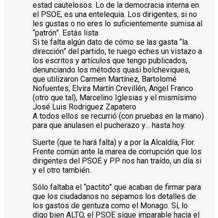
estad cautelosos. Lo de la democracia interna en
el PSOE, es una entelequia. Los dirigentes, si no
les gustas o no eres lo suficientemente sumisa al
“patrón”. Estás lista
Si te falta algún dato de cómo se las gasta “la
dirección” del partido, te ruego eches un vistazo a
los escritos y artículos que tengo publicados,
denunciando los métodos quasi bolcheviques,
que utilizaron Carmen Martínez, Bartolomé
Nofuentes, Elvira Martín Crevillén, Angel Franco
(otro que tal), Marcelino Iglesias y el mismísimo
José Luis Rodriguez Zapatero
A todos ellos se recurrió (con pruebas en la mano)
para que anulasen el pucherazo y… hasta hoy.
Suerte (que te hará falta) y a por la Alcaldía, Flor.
Frente común ante la marea de corrupción que los
dirigentes del PSOE y PP nos han traído, un día si
y el otro también.
Sólo faltaba el “pactito” que acaban de firmar para
que los ciudadanos no sepamos los detalles de
los gastos de gentuza como el Monago. Sí, lo
digo bien ALTO, el PSOE sigue imparable hacia el