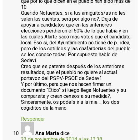
que por lo que dicen en el pueblo han sido más de
10.
Querido Nofuentes, si a tus amiguitos/as no les
salen las cuentas, será por algo no?. Deja de
apoyar a candidatos que en las anteriores
elecciones perdieron el 50% de lo que había y en
las cuales Alarte sacó más votos que el candidato
local. Eso si, del Ayuntamiento no tiene de p.. idea,
pero de los cotilleos y las chafarderías del pueblo
se los conoce todas. Por supuesto hablo de
Sedaví.
Creo que es patente después de los anteriores
resultados, que el pueblo no quiere al actual
portavoz del PSPV-PSOE de Sedaví.
Y por último, para que nos hacen firmar un
documento “Ético” si luego llega Nofuentes y su
comparsita y crean censos a su medida?.
Sinceramente, os podeís ir a la mie…. los dos
cogiditos de la mano.
Responder
Ana Maria
dice:
23 de noviembre de 2014 a las 12:38