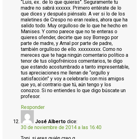
“Luis, ex.. de lo que quieras”. Seguramente tu
madre no sabrá xxxxxx. Primero entérate de lo
que dices y después piénsalo. A ver si lo de los
maletines de Crespo no eran reales, ahora que ha
salido todo. Muy orgulloso de lo que he hecho en
Manises. Y como parece que no te enteras o
quieres ofender, decirte que soy Borrego por
parte de madre, y Arnal por parte de padre,
también orgulloso de ello. xxxxxxxxx. Como no
mereces que te haga ningún comentario político a
tenor de tus oligofrénicos comentarios, te digo
que estando acostumbrado a tanto impresentable,
tus apreciaciones me llenan de “orgullo y
satisfacción” y voy a celebrarlo con mis amigos
que yo, al contrario que tú, aún tengo y los
conozco. Si no entiendes lo que digo búscate un
profesor.
Responder
José Alberto
dice:
30 de noviembre de 2014 a las 16:40
Toni, si eres quién creo q