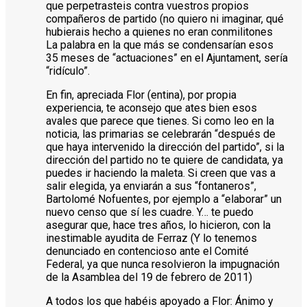
que perpetrasteis contra vuestros propios
compañeros de partido (no quiero ni imaginar, qué
hubierais hecho a quienes no eran conmilitones
La palabra en la que más se condensarían esos
35 meses de “actuaciones” en el Ajuntament, sería
“ridículo”.
En fin, apreciada Flor (entina), por propia
experiencia, te aconsejo que ates bien esos
avales que parece que tienes. Si como leo en la
noticia, las primarias se celebrarán “después de
que haya intervenido la dirección del partido”, si la
dirección del partido no te quiere de candidata, ya
puedes ir haciendo la maleta. Si creen que vas a
salir elegida, ya enviarán a sus “fontaneros”,
Bartolomé Nofuentes, por ejemplo a “elaborar” un
nuevo censo que sí les cuadre. Y… te puedo
asegurar que, hace tres años, lo hicieron, con la
inestimable ayudita de Ferraz (Y lo tenemos
denunciado en contencioso ante el Comité
Federal, ya que nunca resolvieron la impugnación
de la Asamblea del 19 de febrero de 2011)
A todos los que habéis apoyado a Flor: Ánimo y