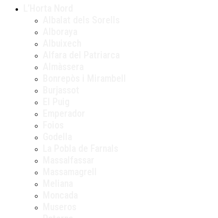
L’Horta Nord
Albalat dels Sorells
Alboraya
Albuixech
Alfara del Patriarca
Almàssera
Bonrepòs i Mirambell
Burjassot
El Puig
Emperador
Foios
Godella
La Pobla de Farnals
Massalfassar
Massamagrell
Meliana
Moncada
Museros