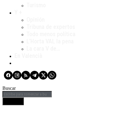
Turismo
Y +
Opinión
Tribuna de expertos
Todo menos política
L’Horta VAL la pena
La cara V de…
En Valencià
Buscar
BUSCAR