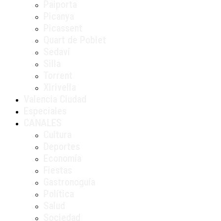
Paiporta
Picanya
Picassent
Quart de Poblet
Sedaví
Silla
Torrent
Xirivella
Valencia Ciudad
Especiales
CANALES
Cultura
Deportes
Economía
Fiestas
Gastronoguía
Política
Salud
Sociedad