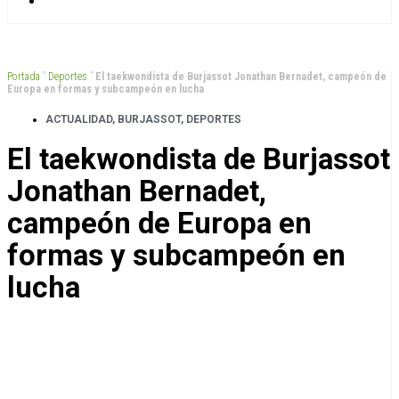
Portada
”
Deportes
”
El taekwondista de Burjassot Jonathan Bernadet, campeón de
Europa en formas y subcampeón en lucha
ACTUALIDAD
,
BURJASSOT
,
DEPORTES
El taekwondista de Burjassot
Jonathan Bernadet,
campeón de Europa en
formas y subcampeón en
lucha