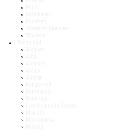
Paterna
Puçol
Rafelbunyol
Rocafort
Tavernes Blanques
Vinalesa
L’Horta Sud
Alaquàs
Albal
Alcàsser
Aldaia
Alfafar
Beniparrell
Benetússer
Catarroja
Lloc Nou de la Corona
Manises
Massanassa
Mislata