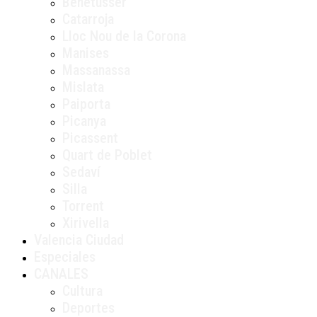
Benetússer
Catarroja
Lloc Nou de la Corona
Manises
Massanassa
Mislata
Paiporta
Picanya
Picassent
Quart de Poblet
Sedaví
Silla
Torrent
Xirivella
Valencia Ciudad
Especiales
CANALES
Cultura
Deportes