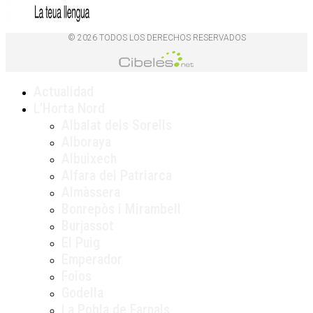
© 2026 TODOS LOS DERECHOS RESERVADOS
Actualidad
L’Horta Nord
Albalat dels Sorells
Alboraya
Albuixech
Alfara del Patriarca
Almàssera
Bonrepòs i Mirambell
Burjassot
El Puig
Emperador
Foios
Godella
La Pobla de Farnals