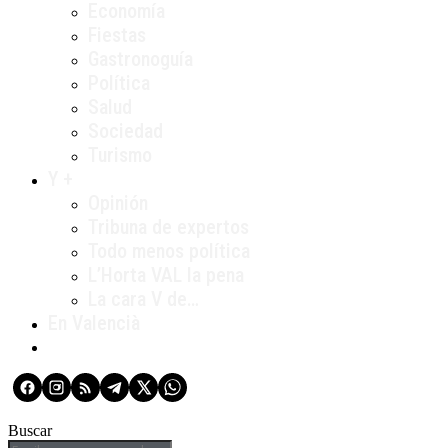
Economía
Fiestas
Gastronoguía
Política
Salud
Sociedad
Turismo
Y +
Opinión
Tribuna de expertos
Todo menos política
L’Horta VAL la pena
La cara V de…
En Valencià
Buscar