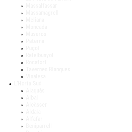
Massalfassar
Massamagrell
Meliana
Moncada
Museros
Paterna
Puçol
Rafelbunyol
Rocafort
Tavernes Blanques
Vinalesa
L’Horta Sud
Alaquàs
Albal
Alcàsser
Aldaia
Alfafar
Beniparrell