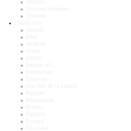
Rocafort
Tavernes Blanques
Vinalesa
L’Horta Sud
Alaquàs
Albal
Alcàsser
Aldaia
Alfafar
Beniparrell
Benetússer
Catarroja
Lloc Nou de la Corona
Manises
Massanassa
Mislata
Paiporta
Picanya
Picassent