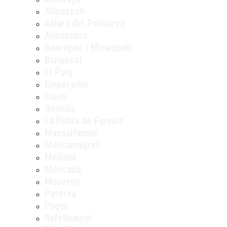
Albuixech
Alfara del Patriarca
Almàssera
Bonrepòs i Mirambell
Burjassot
El Puig
Emperador
Foios
Godella
La Pobla de Farnals
Massalfassar
Massamagrell
Meliana
Moncada
Museros
Paterna
Puçol
Rafelbunyol