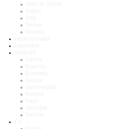
Quart de Poblet
Sedaví
Silla
Torrent
Xirivella
Valencia Ciudad
Especiales
CANALES
Cultura
Deportes
Economía
Fiestas
Gastronoguía
Política
Salud
Sociedad
Turismo
Y +
Opinión