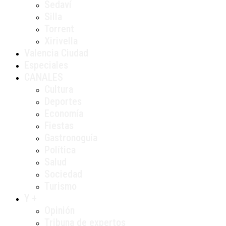
Sedaví
Silla
Torrent
Xirivella
Valencia Ciudad
Especiales
CANALES
Cultura
Deportes
Economía
Fiestas
Gastronoguía
Política
Salud
Sociedad
Turismo
Y +
Opinión
Tribuna de expertos