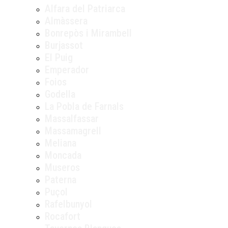
Alfara del Patriarca
Almàssera
Bonrepòs i Mirambell
Burjassot
El Puig
Emperador
Foios
Godella
La Pobla de Farnals
Massalfassar
Massamagrell
Meliana
Moncada
Museros
Paterna
Puçol
Rafelbunyol
Rocafort