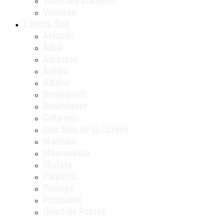
Tavernes Blanques
Vinalesa
L’Horta Sud
Alaquàs
Albal
Alcàsser
Aldaia
Alfafar
Beniparrell
Benetússer
Catarroja
Lloc Nou de la Corona
Manises
Massanassa
Mislata
Paiporta
Picanya
Picassent
Quart de Poblet