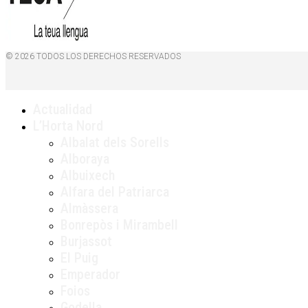
© 2026 TODOS LOS DERECHOS RESERVADOS
Actualidad
L’Horta Nord
Albalat dels Sorells
Alboraya
Albuixech
Alfara del Patriarca
Almàssera
Bonrepòs i Mirambell
Burjassot
El Puig
Emperador
Foios
Godella