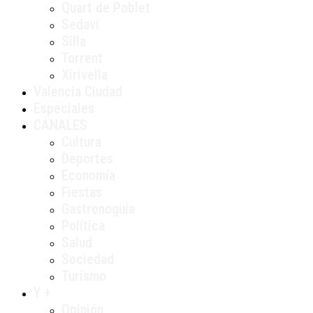
Quart de Poblet
Sedaví
Silla
Torrent
Xirivella
Valencia Ciudad
Especiales
CANALES
Cultura
Deportes
Economía
Fiestas
Gastronoguía
Política
Salud
Sociedad
Turismo
Y +
Opinión