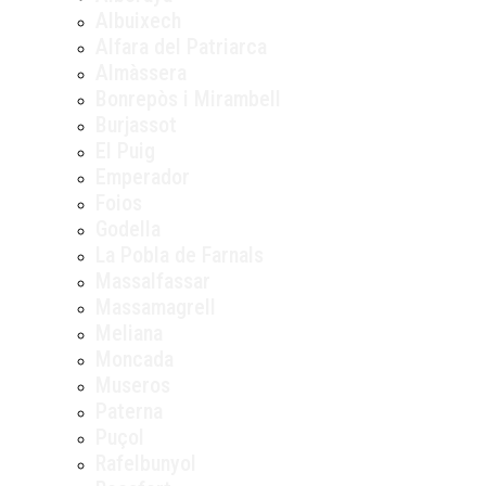
Albuixech
Alfara del Patriarca
Almàssera
Bonrepòs i Mirambell
Burjassot
El Puig
Emperador
Foios
Godella
La Pobla de Farnals
Massalfassar
Massamagrell
Meliana
Moncada
Museros
Paterna
Puçol
Rafelbunyol