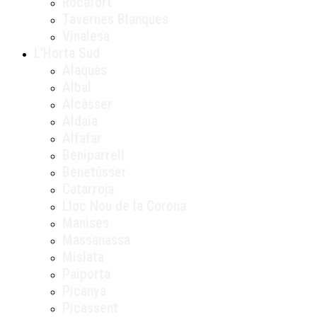
Rocafort
Tavernes Blanques
Vinalesa
L’Horta Sud
Alaquàs
Albal
Alcàsser
Aldaia
Alfafar
Beniparrell
Benetússer
Catarroja
Lloc Nou de la Corona
Manises
Massanassa
Mislata
Paiporta
Picanya
Picassent