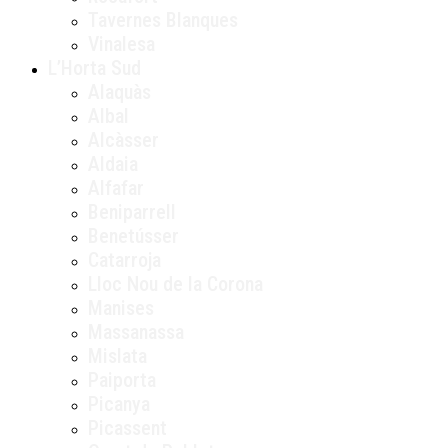
Tavernes Blanques
Vinalesa
L’Horta Sud
Alaquàs
Albal
Alcàsser
Aldaia
Alfafar
Beniparrell
Benetússer
Catarroja
Lloc Nou de la Corona
Manises
Massanassa
Mislata
Paiporta
Picanya
Picassent