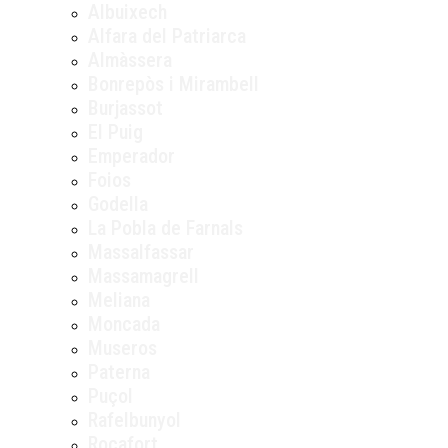
Albuixech
Alfara del Patriarca
Almàssera
Bonrepòs i Mirambell
Burjassot
El Puig
Emperador
Foios
Godella
La Pobla de Farnals
Massalfassar
Massamagrell
Meliana
Moncada
Museros
Paterna
Puçol
Rafelbunyol
Rocafort