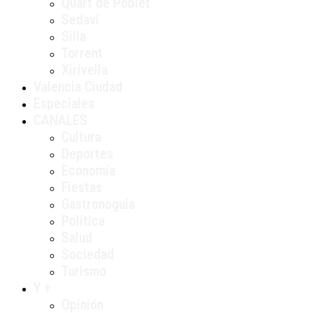
Quart de Poblet
Sedaví
Silla
Torrent
Xirivella
Valencia Ciudad
Especiales
CANALES
Cultura
Deportes
Economía
Fiestas
Gastronoguía
Política
Salud
Sociedad
Turismo
Y +
Opinión